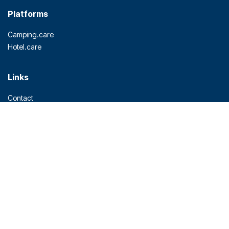
Platforms
Camping.care
Hotel.care
Links
Contact
Partners
Prijzen
Blog
Rest API
Privacy
Algemene Voorwaarden
Producten
Property Management System (PMS)