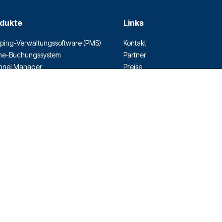
dukte
Links
ing-Verwaltungssoftware (PMS)
Kontakt
ne-Buchungssystem
Partner
nnel Manager
Preise
-System
Blog
Store / Integrations
Rest-API
-Service-Terminal
Datenschut
lungen
z
d Connector
Allgemeine
Geschäftsb
edingunge
n