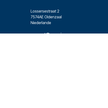
Lossersestraat 2
7574AE Oldenzaal
Niederlande
support@camping.care
+31 (0)541 248 011
Social Media