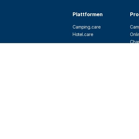
Plattformen
Pro
Camping.care
Camp
Hotel.care
Onli
Cha
POS
App 
Self
Zah
Clou