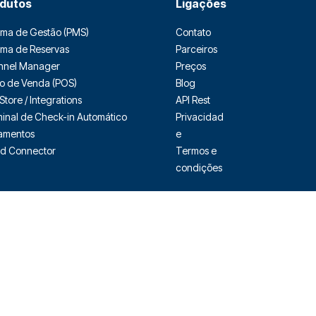
dutos
Ligações
ema de Gestão (PMS)
Contato
ema de Reservas
Parceiros
nnel Manager
Preços
o de Venda (POS)
Blog
Store / Integrations
API Rest
inal de Check-in Automático
Privacidad
amentos
e
d Connector
Termos e
condições