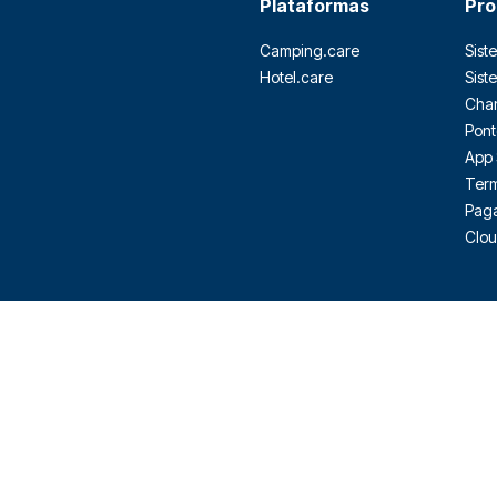
Plataformas
Pro
Camping.care
Sist
Hotel.care
Sist
Cha
Pont
App 
Term
Pag
Clou
|
Italiano
|
Português
|