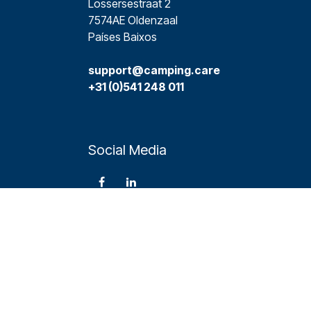
Lossersestraat 2
7574AE Oldenzaal
Países Baixos
support@camping.care
+31 (0)541 248 011
Social Media
Nederlands
|
English (US)
|
Français
|
Deutsch
Español