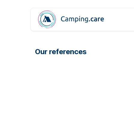
Pular para o conteúdo
Our references