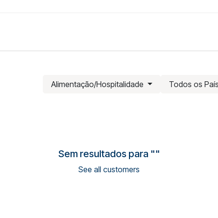
Produtos
Soluções
Preços
Sobre
Alimentação/Hospitalidade
Todos os Paí
Sem resultados para "
"
See all customers