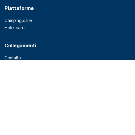
Piattaforme
Camping.care
Hotel.care
Collegamenti
Contatto
Partner
Prezzi
Blog
Rest API
Privacy
Termini e condizioni
Prodotti
Software Gestionale per Camping
(PMS)