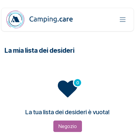
Passa al contenuto
La mia lista dei desideri
La tua lista dei desideri è vuota!
Negozio