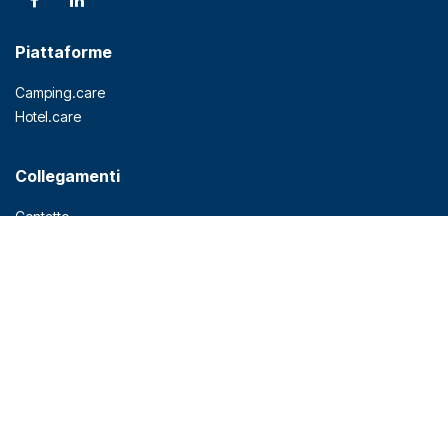
Piattaforme
Camping.care
Hotel.care
Collegamenti
Contatto
Partner
Prezzi
Blog
Rest API
Privacy
Termini e condizioni
Prodotti