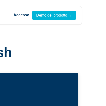
Accesso
Demo del prodotto →
h