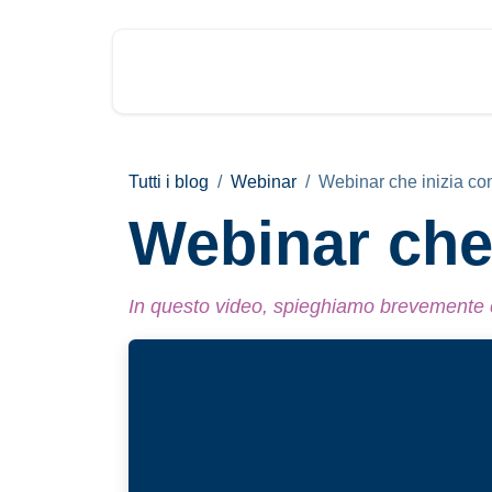
Passa al contenuto
Prodotti
Tutti i blog
Webinar
Webinar che inizia con
Webinar che i
In questo video, spieghiamo brevemente c