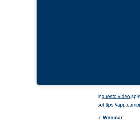
In
questo video
,
spi
su
https://app.cam
in
Webinar