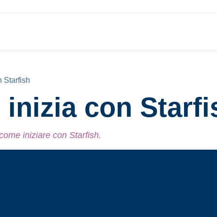
Soluzioni
Prezzi
Chi Siamo
 Starfish
nizia con Starfis
ome iniziare con Starfish.