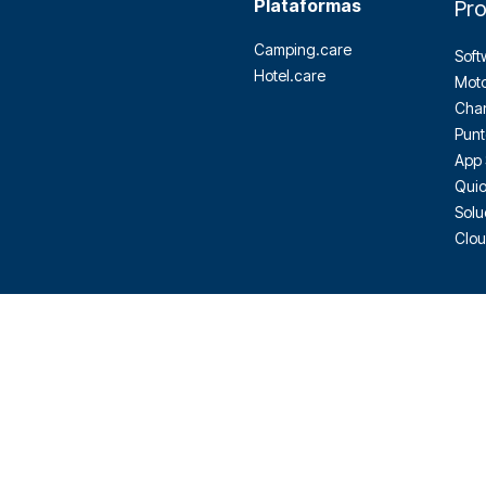
Plataformas
Pr
Camping.care
Soft
Hotel.care
Moto
Cha
Punt
App 
Quio
Solu
Clou
|
Italiano
|
Português
|