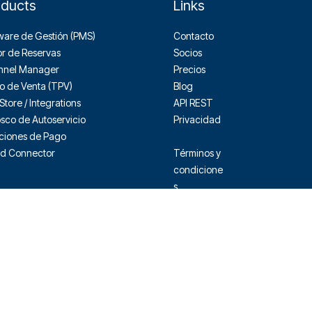
oducts
Links
ware de Gestión (PMS)
Contacto
r de Reservas
Socios
nnel Manager
Precios
o de Venta (TPV)
Blog
Store / Integrations
API REST
sco de Autoservicio
Privacidad
ciones de Pago
d Connector
Términos y
condicione
s