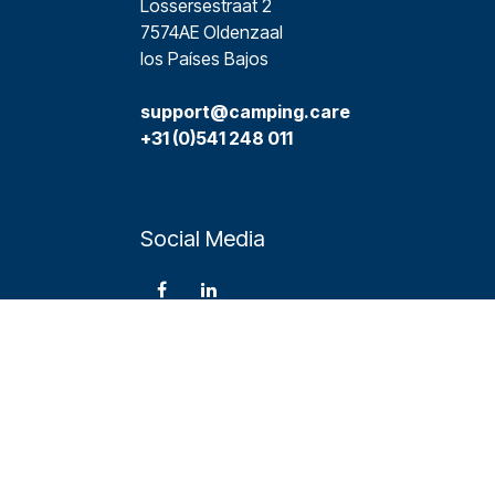
Lossersestraat 2
7574AE Oldenzaal
los Países Bajos
support@camping.care
+31 (0)541 248 011
Social Media
Nederlands
|
English (US)
|
Français
|
Deutsch
Español