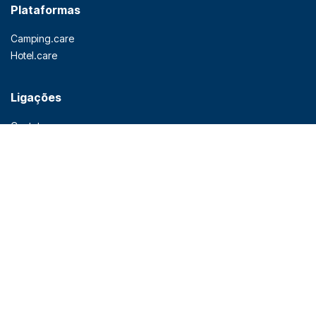
Plataformas
Camping.care
Hotel.care
Ligações
Contato
Parceiros
Preços
Blog
API Rest
Privacidade
Termos e condições
Produtos
Sistema de Gestão (PMS)
Sistema de Reservas
Channel Manager