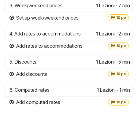
3. Week/weekend prices
1
Lezioni
·
7 min
Set up week/weekend prices
10 pe
4. Add rates to accommodations
1
Lezioni
·
2 min
Add rates to accommodations
10 pe
5. Discounts
1
Lezioni
·
5 min
Add discounts
10 pe
6. Computed rates
1
Lezioni
·
1 min
Add computed rates
10 pe